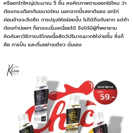
หรืออกไก่ใหญ่ประมาณ 5 ชิ้น คงคิดภาพตามออกใช่ไหม ว่า
ต้องกระเดือกกันขนาดไหน นอกจากนี้รสชาติของ อกไก่
ค่อนข้างจะจืดชืด การปรุงให้อร่อยนั้น ไม่ได้ถึงกับยาก แต่ถ้า
ต้องทำบ่อยๆ ก็อาจจะเริ่มเหนื่อยได้ จึงได้มีผู้ที่พยายาม
คิดค้นหาวิธีการบริโภคเนื้อสัตว์ปริมาณมากให้ง่ายขึ้น ซึ่งก็
คือ การปั่น และดื่มอย่างเดียว นั่นเอง