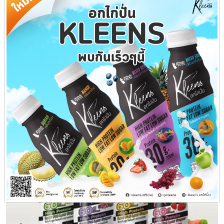
✔️สามารถปรับกินทดแทนมื้ออาหารได้
✔️ไขมันต่ำ
✔️อิ่มอยู่ท้อง