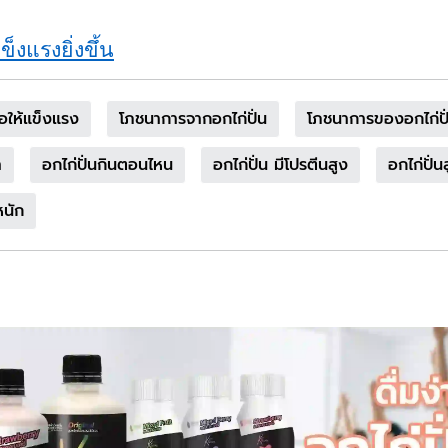
็งแรงยิ่งขึ้น
้อให้แข็งแรง
โภชนาการจากอกไก่ปั่น
โภชนาการของอกไก่ปั
ำ
อกไก่ปั่นกินตอนไหน
อกไก่ปั่น มีโปรตีนสูง
อกไก่ปั่น
หนัก