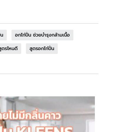
่น
อกไก่ปั่น ช่วยบำรุงกล้ามเนื้อ
สูตรไหนดี
สูตรอกไก่ปั่น