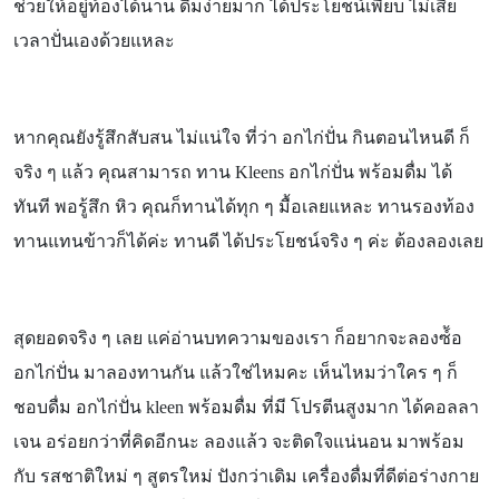
ช่วยให้อยู่ท้องได้นาน ดื่มง่ายมาก ได้ประโยชน์เพียบ ไม่เสีย
เวลาปั่นเองด้วยแหละ
หากคุณยังรู้สึกสับสน ไม่แน่ใจ ที่ว่า อกไก่ปั่น กินตอนไหนดี ก็
จริง ๆ แล้ว คุณสามารถ ทาน
Kleens อกไก่ปั่น พร้อมดื่ม ได้
ทันที พอรู้สึก หิว คุณก็ทานได้ทุก ๆ มื้อเลยแหละ ทานรองท้อง
ทานแทนข้าวก็ได้ค่ะ ทานดี ได้ประโยชน์จริง ๆ ค่ะ ต้องลองเลย
สุดยอดจริง ๆ เลย แค่อ่านบทความของเรา ก็อยากจะลองซ์้อ
อกไก่ปั่น มาลองทานกัน แล้วใช่ไหมคะ เห็นไหมว่าใคร ๆ ก็
ชอบดื่ม อกไก่ปั่น
kleen พร้อมดื่ม ที่มี โปรตีนสูงมาก ได้คอลลา
เจน อร่อยกว่าที่คิดอีกนะ ลองแล้ว จะติดใจแน่นอน มาพร้อม
กับ รสชาติใหม่ ๆ สูตรใหม่ ปังกว่าเดิม เครื่องดื่มที่ดีต่อร่างกาย