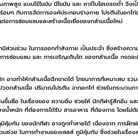
ุณภาพสูง แบบไร้ไขมัน มีไขมัน และ คาร์โบไฮเดรตต่ำ จึงเป็น
พร้อมๆ กับการจัดการองค์ประกอบร่างกาย โปรตีนในอกไก่อุ
การซ่อมแซมและสร้างเนื้อเยื่อของกล้ามเนื้อใหม่
ีฬามีส่วนร่วม ในการออกกำลังกาย เป็นประจำ ซึ่งสร้างความ
บการซ่อมแซม และ การเจริญเติบโต ของกล้ามเนื้อ กรดอะมิโ
ัก อาจทำให้กล้ามเนื้อฉีกขาดได้ โภชนาการที่เหมาะสม รว
วดกล้ามเนื้อ ปริมาณโปรตีน จากอกไก่ ช่วยในกระบวนกา
ึ้นชื่อ ในเรื่องของ ความอิ่ม ช่วยให้ นักกีฬารู้สึกอิ่ม แล
รื่องน้ำหนัก ที่ต้องการได้รับ สารอาหาร ที่ต้องการ โดยไม่
ูมิคุ้มกัน ของนักกีฬา อาจถูกทำลายได้ เนื่องจาก การฝึก
่วนช่วย ในการทำงานของเซลล์ ภูมิคุ้มกัน ซึ่งช่วยในเรื่