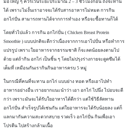
มื้อใหญ่ ๆ ควรเว้นระยะประมาณ
2 – 3
ชั่วโมงก่อน ถึงจะทาน
ได้ เพราะไม่งั้นเราอาจจะได้รับสารอาหารไม่หมด การกิน
อกไก่ปั่น สามารถทานได้จากการทำเอง หรือจะซื้อทานก็ได้
โดยทั่วไปแล้ว การกิน อกไก่ปั่น (
Chicken Breast Protein
Smoothie )
แบบปกติจะดีกว่าเนื่องจากการเอาไปปั่น หรือทำการ
แปรรูป เพราะใยอาหารจากธรรมชาติ ก็จะลดน้อยลงตามไป
ด้วย แต่ถ้ากิน อกไก่ เป็นชิ้น ๆ โดยไม่ปรุงร่างกายจะดูดซึมได้
เต็มที่ เหมือนกันเรากินกินอาหารครบ
5
หมู่
ในกรณีที่คนที่จะทาน อกไก่ แบบย่าง ทอด หรือเอาไปทำ
อาหารอย่างอื่น เราอยากแนะนำว่า เอา อกไก่ ไปนึ่ง ไปอบจะดี
กว่า เพราะมันจะได้รับใยอาหารได้ดีกว่า แต่ใช้วิธีลัดทาน
อกไก่ปั่น สำเร็จรูปได้เช่นกัน แต่ใยอาหารจะได้รับน้อยลง แต่ก็
แลกมากันความสะดวกสบาย รวดเร็ว อกไก่ปั่น กินเพื่อเอา
โปรตีน ไปสร้างกล้ามเนื้อ